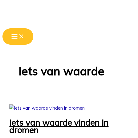
Main
Ga
Iets
Zoeken
Menu
naar
van
de
waarde
inhoud
vinden
in
dromen
Iets van waarde
Iets van waarde vinden in
dromen